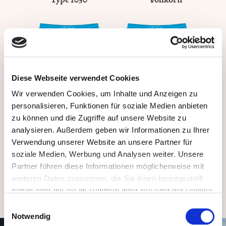
Diese Webseite verwendet Cookies
Wir verwenden Cookies, um Inhalte und Anzeigen zu
personalisieren, Funktionen für soziale Medien anbieten
zu können und die Zugriffe auf unsere Website zu
analysieren. Außerdem geben wir Informationen zu Ihrer
Verwendung unserer Website an unsere Partner für
soziale Medien, Werbung und Analysen weiter. Unsere
Partner führen diese Informationen möglicherweise mit
Dinkelmehl
Dinkelmehl
weiteren Daten zusammen, die Sie ihnen bereitgestellt
Type 630
Type 1050
haben oder die sie im Rahmen Ihrer Nutzung der Dienste
gesammelt haben. Sie geben Einwilligung zu unseren
Einwilligungsauswahl
Cookies, wenn Sie unsere Webseite weiterhin nutzen.
Notwendig