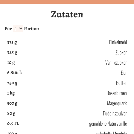
Zutaten
Für
Portion
375
g
Dinkelmehl
325
g
Zucker
10
g
Vanillezucker
6
Stück
Eier
250
g
Butter
1
kg
Dosenbirnen
500
g
Magerquark
80
g
Puddingpulver
0.5
TL
gemahlene Naturvanille
100
g
gehobelte Mandeln