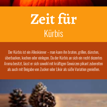
Zeit für
Kürbis
Der Kürbis ist ein Alleskönner – man kann ihn braten, grillen, dünsten,
überbacken, kochen oder einlegen. Da der Kürbis an sich ein recht dezentes
Aroma besitzt, lässt er sich sowohl mit kräftigen Gewürzen pikant zubereiten
als auch mit Beigabe von Zucker oder Likör als süße Variation genießen.