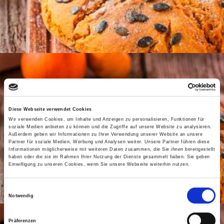
Diese Webseite verwendet Cookies
Wir verwenden Cookies, um Inhalte und Anzeigen zu personalisieren, Funktionen für
soziale Medien anbieten zu können und die Zugriffe auf unsere Website zu analysieren.
Außerdem geben wir Informationen zu Ihrer Verwendung unserer Website an unsere
Partner für soziale Medien, Werbung und Analysen weiter. Unsere Partner führen diese
Informationen möglicherweise mit weiteren Daten zusammen, die Sie ihnen bereitgestellt
haben oder die sie im Rahmen Ihrer Nutzung der Dienste gesammelt haben. Sie geben
Einwilligung zu unseren Cookies, wenn Sie unsere Webseite weiterhin nutzen.
Einwilligungsauswahl
Notwendig
Präferenzen