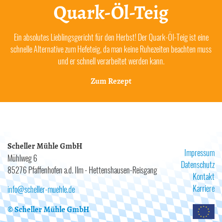
Quark-Öl-Teig
Ein absolutes Lieblingsgericht für den Herbst! Der Quark-Öl-Teig ist eine
schnelle Alternative zum Hefeteig, da man keine Ruhezeiten beachten muss
und er schnell verarbeitet werden kann.
Zum Rezept
Scheller Mühle GmbH
Impressum
Mühlweg 6
Datenschutz
85276 Pfaffenhofen a.d. Ilm - Hettenshausen-Reisgang
Kontakt
Karriere
info@scheller-muehle.de
© Scheller Mühle GmbH