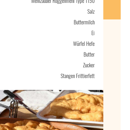
Mehlzauber Roggenmehl Type 1150
Salz
Buttermilch
Ei
Würfel Hefe
Butter
Zucker
Stangen Frittierfett