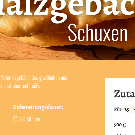
alzgebä
Schuxen
es Schmalzgebäck, das gewöhnlich aus
n, ist aber nicht süß.
Zuta
:
Zubereitungsdauer:
Für
20 Minuten
500
g