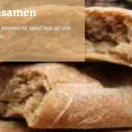
nsamen
en bekommen hat, kommt heute auf seine
en.